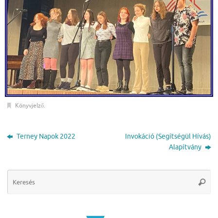
Könyvjelző
.
Terney Napok 2022
Invokáció (Segítségül Hívás)
Alapítvány
Se
Keres
for