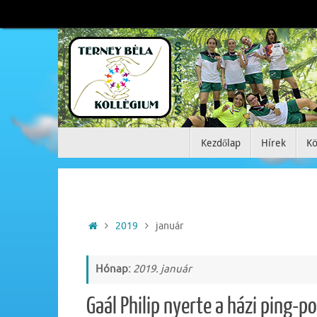
Tovább
a
tartalomra
Tovább
Kezdőlap
Hírek
Kö
a
tartalomra
Home
2019
január
Hónap:
2019. január
Gaál Philip nyerte a házi ping-p