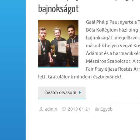
bajnokságot
Gaál Philip Paul nyerte a 
Béla Kollégium házi ping
bajnokságát, megelőzve 
második helyen végző Ko
Ádámot és a harmadikkén
Mészáros Szabolcsot. A t
Fair Play-díjasa Rostás Ar
lett. Gratulálunk minden résztvevőnek
Tovább olvasom
admin
2019-01-21
Egyéb