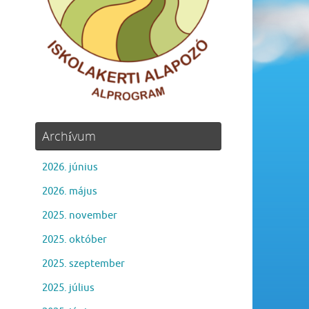
Archívum
2026. június
2026. május
2025. november
2025. október
2025. szeptember
2025. július