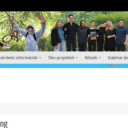
zérdekű információk
Öko-projektek
Rólunk
Szakmai d
ong