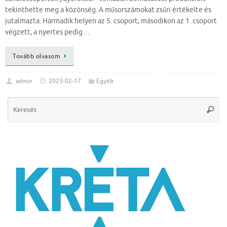
tekinthette meg a közönség. A műsorszámokat zsűri értékelte és
jutalmazta. Harmadik helyen az 5. csoport, másodikon az 1. csoport
végzett, a nyertes pedig…
Tovább olvasom
admin
2023-02-17
Egyéb
Se
Keres
for