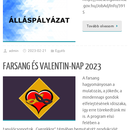
.gov.hu/JobAd/Info/391
5
Tovább olvasom
admin
2023-02-21
Egyéb
FARSANG ÉS VALENTIN-NAP 2023
A farsang
hagyományosan a
mulatozás, a jókedv, a
mindennapi gondok
elfelejtésének időszaka,
így erre törekedtünk mi
is. A program első
felében a
tanulócsoportok „Gyerekkor” témában bemutatott produkcióit