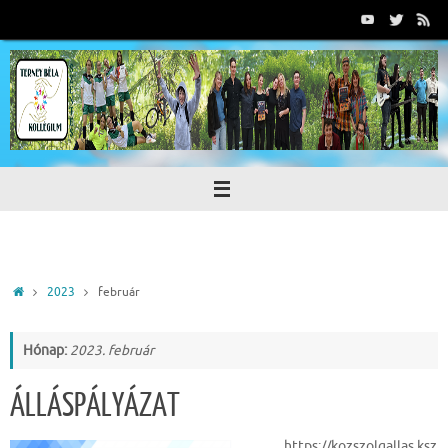
Tovább
a
tartalomra
Home
2023
február
Hónap:
2023. február
ÁLLÁSPÁLYÁZAT
https://kozszolgallas.ksz