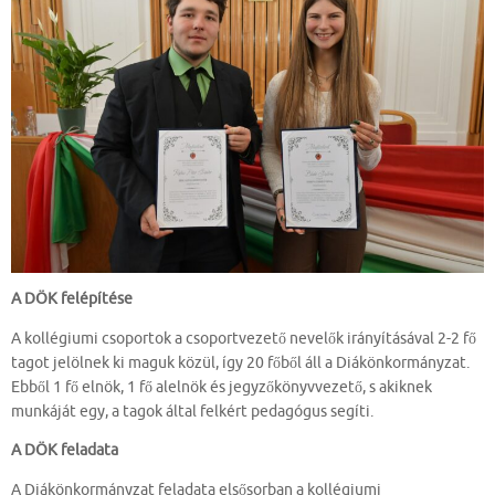
A DÖK felépítése
A kollégiumi csoportok a csoportvezető nevelők irányításával 2-2 fő
tagot jelölnek ki maguk közül, így 20 főből áll a Diákönkormányzat.
Ebből 1 fő elnök, 1 fő alelnök és jegyzőkönyvvezető, s akiknek
munkáját egy, a tagok által felkért pedagógus segíti.
A DÖK feladata
A Diákönkormányzat feladata elsősorban a kollégiumi