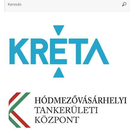
Keres
for