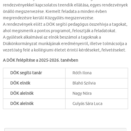
rendezvényekkel kapcsolatos teendők ellátása, egyes rendezvények
önálló megszervezése. Kiemelt feladata a minden évben
megrendezésre kerülő Közgyűlés megszervezése.
A rendezvények előtt a DÖK segítő pedagógus összehívja a tagokat,
ahol megismerik a pontos programot, felosztják a feladatokat.
A gyűlések alkalmával az elnök beszámol a tagoknak a
Diákönkormányzat munkájának eredményeiről, illetve tolmácsolja a
vezetőség felé a kollégiumi életet érintő kérdéseket, felvetéseket.
A DÖK felépítése a 2025-2026. tanévben
DÖK segítő tanár
Róth Ilona
DÖK elnök
Blahó Szilvia
DÖK alelnök
Nagy Nóra
DÖK alelnök
Gulyás Sára Luca
Se