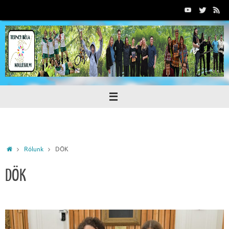
Tovább
a
tartalomra
Home
Rólunk
DÖK
DÖK