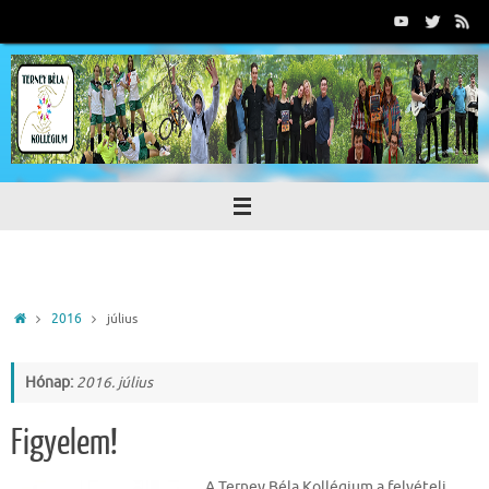
Tovább
a
tartalomra
Home
2016
július
Hónap:
2016. július
Figyelem!
A Terney Béla Kollégium a felvételi