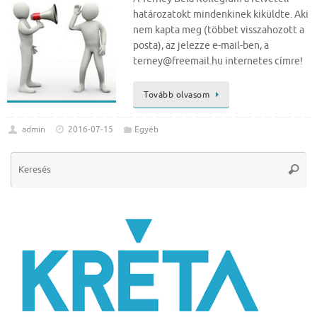
határozatokt mindenkinek kiküldte. Aki
nem kapta meg (többet visszahozott a
posta), az jelezze e-mail-ben, a
terney@freemail.hu internetes címre!
Tovább olvasom
admin
2016-07-15
Egyéb
Se
Keres
for