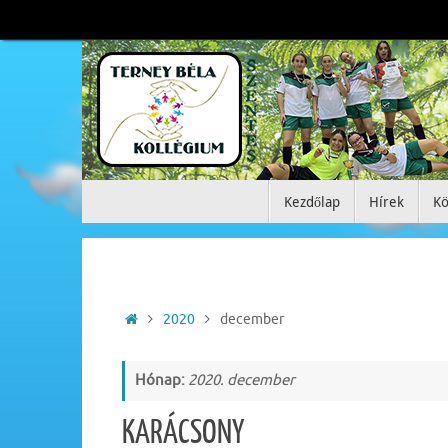
Tovább
a
tartalomra
Tovább
Kezdőlap
Hírek
Kö
a
tartalomra
Home
2020
december
Hónap:
2020. december
KARÁCSONY