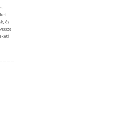
es
ket
k, és
vissza
eket!