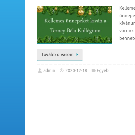
Kellem
ünnepe
kívánun
várunk 
bennet
Tovább olvasom
admin
2020-12-18
Egyéb