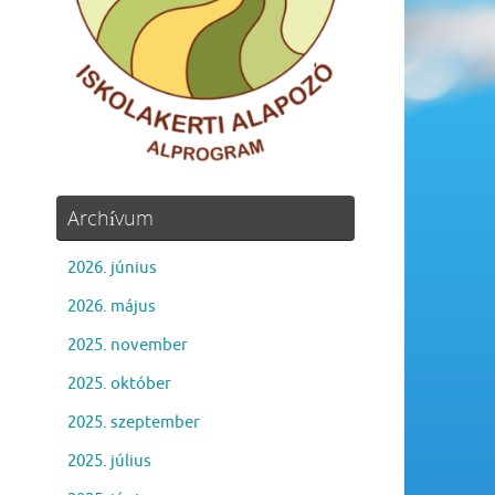
Archívum
2026. június
2026. május
2025. november
2025. október
2025. szeptember
2025. július