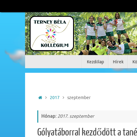
Tovább
a
tartalomra
Tovább
Kezdőlap
Hírek
Kö
a
tartalomra
Home
2017
szeptember
Hónap:
2017. szeptember
Gólyatáborral kezdődött a tan