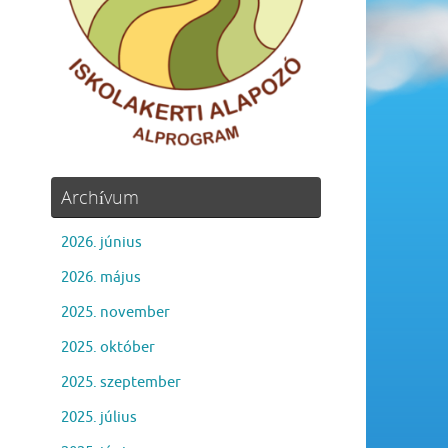
Archívum
2026. június
2026. május
2025. november
2025. október
2025. szeptember
2025. július