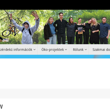
zérdekű információk
Öko-projektek
Rólunk
Szakmai d
év