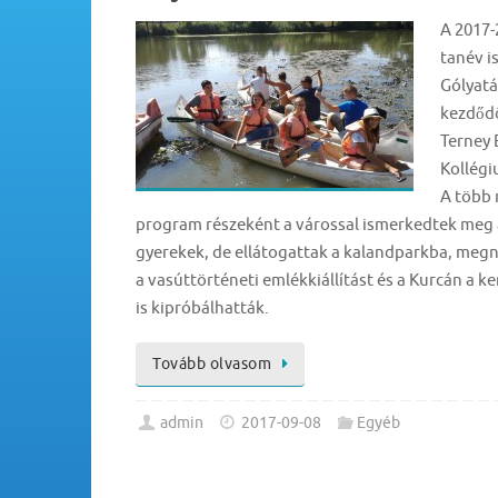
A 2017-
tanév i
Gólyatá
kezdődö
Terney 
Kollég
A több
program részeként a várossal ismerkedtek meg 
gyerekek, de ellátogattak a kalandparkba, meg
a vasúttörténeti emlékkiállítást és a Kurcán a k
is kipróbálhatták.
Tovább olvasom
admin
2017-09-08
Egyéb