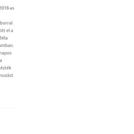
2018-as
s
borral
tt el a
Béla
iumban.
 napos
a
nézték
enuzást