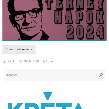
Tovább olvasom
admin
2024-11-18
Egyéb
Se
Keres
for