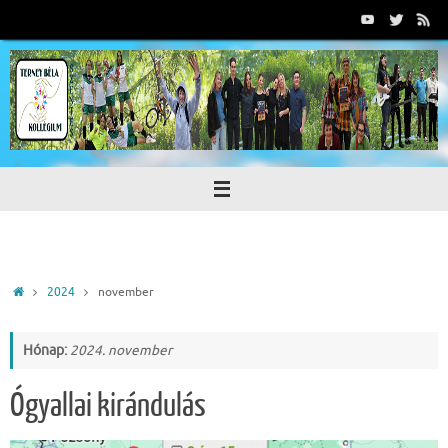
Tovább
a
tartalomra
Home
2024
november
Hónap:
2024. november
Ógyallai kirándulás