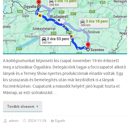
A kollégiumunkat képviselő kis csapat november 19-én érkezett
meg a szlovákiai Ógyallára. Delegációnk tagjai a focicsapatot alkotó
lányok és a Terney Show nyertes produkcióinak előadói voltak. Egy
kis szusszanás és bemelegítés után már kezdődtek is a lányok
focimérkőzései. Csapatunk a második helyért járó kupát hozta el.
Másnap, az esti szórakozást…
Tovább olvasom
admin
2024-11-26
Egyéb