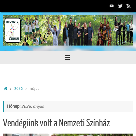
Tovább
a
tartalomra
Home
2026
május
Hónap:
2026. május
Vendégünk volt a Nemzeti Színház