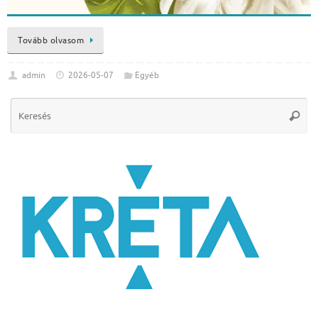
Tovább olvasom
admin
2026-05-07
Egyéb
Se
Keres
for