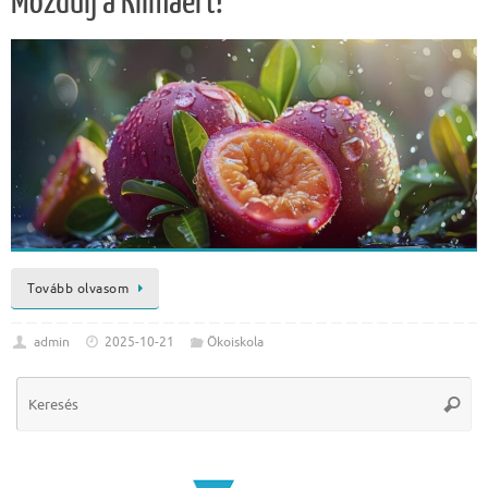
Mozdulj a Klímáért!
Tovább olvasom
admin
2025-10-21
Ökoiskola
Se
Keres
for