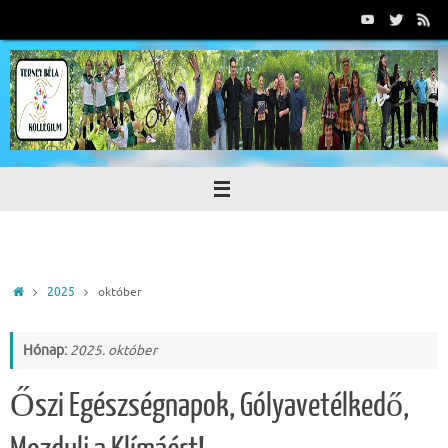
Tovább
a
tartalomra
Home
2025
október
Hónap:
2025. október
Őszi Egészségnapok, Gólyavetélkedő,