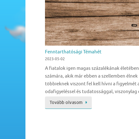
Fenntarthatósági Témahét
2023-05-02
A fiatalok igen magas százalékának életében
számára, akik már ebben a szellemben élnek 
többieknek viszont fel kell hívni a figyelmét
odafigyeléssel és tudatossággal, viszonylag 
Tovább olvasom