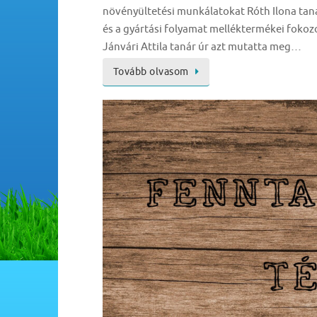
növényültetési munkálatokat Róth Ilona taná
és a gyártási folyamat melléktermékei fokozo
Jánvári Attila tanár úr azt mutatta meg…
Tovább olvasom