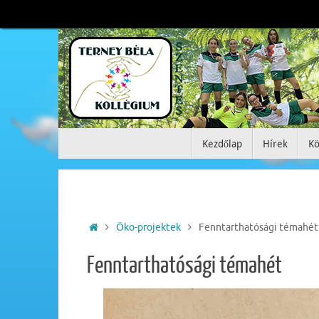
Tovább
a
tartalomra
Tovább
Kezdőlap
Hírek
Kö
a
tartalomra
Home
Öko-projektek
Fenntarthatósági témahét
Fenntarthatósági témahét