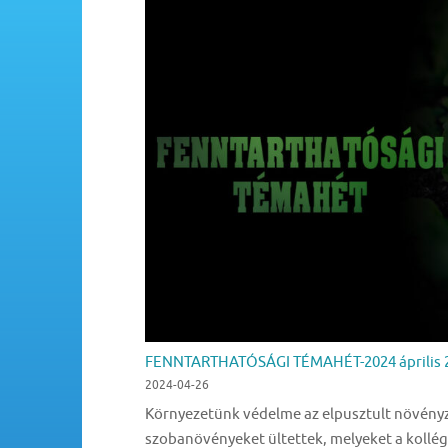
FENNTARTHATÓSÁGI TÉMAHÉT-2024 április 2
2024-04-26
Környezetünk védelme az elpusztult növényzet
szobanövényeket ültettek, melyeket a kollég