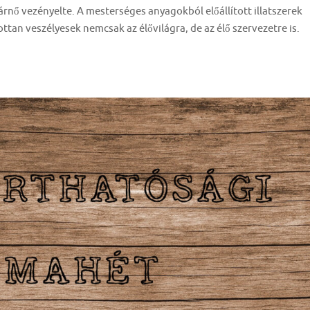
rnő vezényelte. A mesterséges anyagokból előállított illatszerek
ttan veszélyesek nemcsak az élővilágra, de az élő szervezetre is.