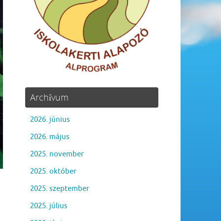
Archívum
2026. június
2026. május
2025. november
2025. október
2025. szeptember
2025. július