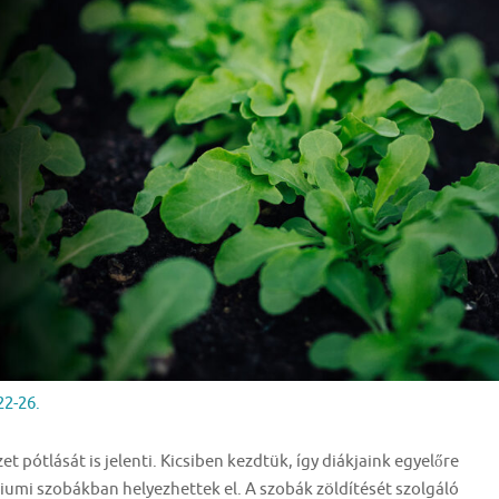
2-26.
 pótlását is jelenti. Kicsiben kezdtük, így diákjaink egyelőre
iumi szobákban helyezhettek el. A szobák zöldítését szolgáló