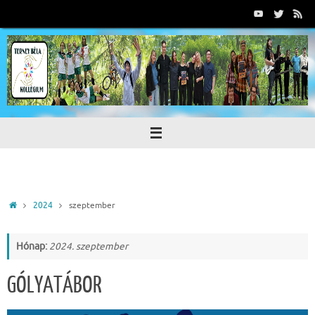
Tovább
a
tartalomra
Home
2024
szeptember
Hónap:
2024. szeptember
GÓLYATÁBOR