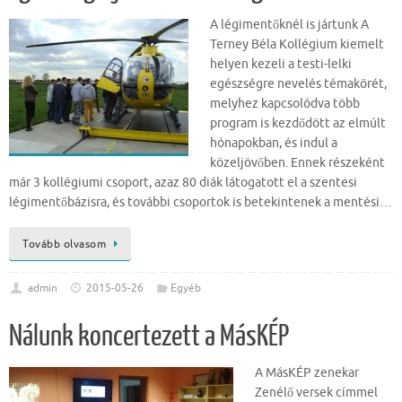
A légimentőknél is jártunk A
Terney Béla Kollégium kiemelt
helyen kezeli a testi-lelki
egészségre nevelés témakörét,
melyhez kapcsolódva több
program is kezdődött az elmúlt
hónapokban, és indul a
közeljövőben. Ennek részeként
már 3 kollégiumi csoport, azaz 80 diák látogatott el a szentesi
légimentőbázisra, és további csoportok is betekintenek a mentési…
Tovább olvasom
admin
2015-05-26
Egyéb
Nálunk koncertezett a MásKÉP
A MásKÉP zenekar
Zenélő versek címmel