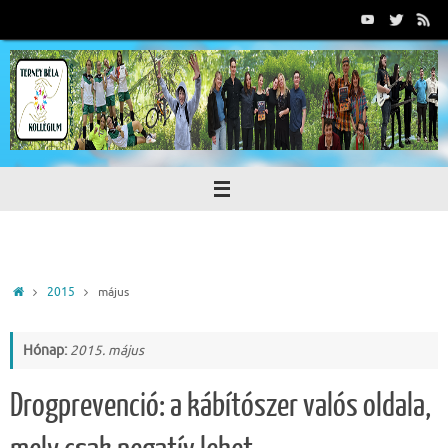
Tovább
a
tartalomra
Home
2015
május
Hónap:
2015. május
Drogprevenció: a kábítószer valós oldala,