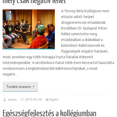
mely csak negatív lehet
A Terney Béla Kollégium nem
először adott helyet
drogprevenciós előadásnak.
Korábban Dr. Szalayné Péter
Ildikó ismertette meg
előadásában a diákokkal a
különböző kábítószerek és
függőségek negatív hatásait,
most azonban egy több hónapja tiszta fiatallal érkezett
intézményünkbe. A serdülőkorú fiatal több éven keresztül használta
rendszeresen a legkülönbözőbb kábítószerfajtákat, s most
negatív…
Tovább olvasom
admin
2015-05-28
Egyéb
Egészségfejlesztés a kollégiumban