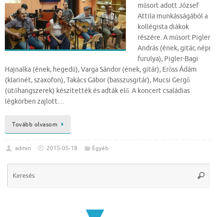
műsort adott József
Attila munkásságából a
kollégista diákok
részére. A műsort Pigler
András (ének, gitár, népi
furulya), Pigler-Bagi
Hajnalka (ének, hegedű), Varga Sándor (ének, gitár), Erőss Ádám
(klarinét, szaxofon), Takács Gábor (basszusgitár), Mucsi Gergő
(ütőhangszerek) készítették és adták elő. A koncert családias
légkörben zajlott…
Tovább olvasom
admin
2015-05-18
Egyéb
Se
Keres
for