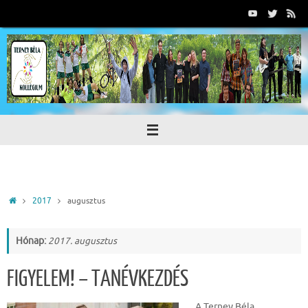
Tovább
a
tartalomra
Home
2017
augusztus
Hónap:
2017. augusztus
FIGYELEM! – TANÉVKEZDÉS
A Terney Béla