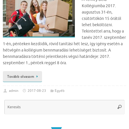
Kollégiumba 2017.
augusztus 31-én,
csütörtökön 15 órától
lehet beköltözni.
Tekintettel arra, hogy a
tanév 2017. szeptember
1-én, pénteken kezdődik, rövid tanítási hét lesz, így igény esetén a
hétvégén a kollégium bennmaradási lehetőséget biztosít. A
bennmaradásra történő jelentkezés végső határideje: 2017.
szeptember 1., péntek reggel 8 óra.
Tovább olvasom
admin
2017-08-23
Egyéb
Se
Keres
for