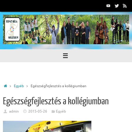
Tovább
a
tartalomra
Home
Egyéb
Egészségfejlesztés a kollégiumban
Egészségfejlesztés a kollégiumban
admin
2015-05-26
Egyéb