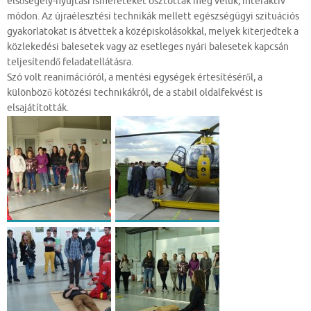
elsősegély-nyújtási ismereteket osztottak meg velük, interaktív
módon. Az újraélesztési technikák mellett egészségügyi szituációs
gyakorlatokat is átvettek a középiskolásokkal, melyek kiterjedtek a
közlekedési balesetek vagy az esetleges nyári balesetek kapcsán
teljesítendő feladatellátásra.
Szó volt reanimációról, a mentési egységek értesítéséről, a
különböző kötözési technikákról, de a stabil oldalfekvést is
elsajátították.