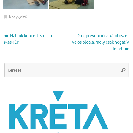
Könyvjelző
.
Nálunk koncertezett a
Drogprevenció: a kábítószer
MásKÉP
valós oldala, mely csak negatív
lehet
Se
Keres
for