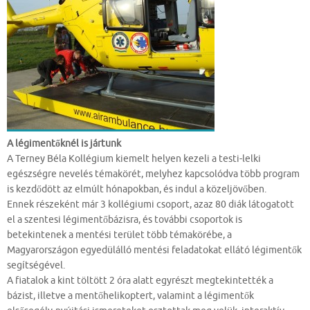
A légimentőknél is jártunk
A Terney Béla Kollégium kiemelt helyen kezeli a testi-lelki
egészségre nevelés témakörét, melyhez kapcsolódva több program
is kezdődött az elmúlt hónapokban, és indul a közeljövőben.
Ennek részeként már 3 kollégiumi csoport, azaz 80 diák látogatott
el a szentesi légimentőbázisra, és további csoportok is
betekintenek a mentési terület több témakörébe, a
Magyarországon egyedülálló mentési feladatokat ellátó légimentők
segítségével.
A fiatalok a kint töltött 2 óra alatt egyrészt megtekintették a
bázist, illetve a mentőhelikoptert, valamint a légimentők