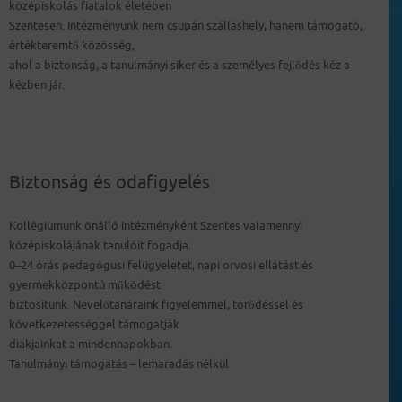
középiskolás fiatalok életében
Szentesen. Intézményünk nem csupán szálláshely, hanem támogató,
értékteremtő közösség,
ahol a biztonság, a tanulmányi siker és a személyes fejlődés kéz a
kézben jár.
Biztonság és odafigyelés
Kollégiumunk önálló intézményként Szentes valamennyi
középiskolájának tanulóit fogadja.
0–24 órás pedagógusi felügyeletet, napi orvosi ellátást és
gyermekközpontú működést
biztosítunk. Nevelőtanáraink figyelemmel, törődéssel és
következetességgel támogatják
diákjainkat a mindennapokban.
Tanulmányi támogatás – lemaradás nélkül