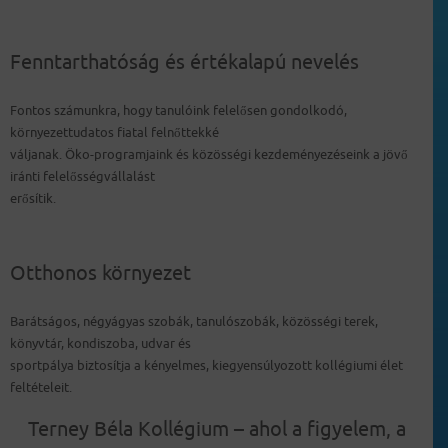
Fenntarthatóság és értékalapú nevelés
Fontos számunkra, hogy tanulóink felelősen gondolkodó,
környezettudatos fiatal felnőttekké
váljanak. Öko-programjaink és közösségi kezdeményezéseink a jövő
iránti felelősségvállalást
erősítik.
Otthonos környezet
Barátságos, négyágyas szobák, tanulószobák, közösségi terek,
könyvtár, kondiszoba, udvar és
sportpálya biztosítja a kényelmes, kiegyensúlyozott kollégiumi élet
feltételeit.
Terney Béla Kollégium – ahol a figyelem, a