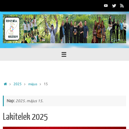
Tovább
a
tartalomra
Home
2025
május
15
Nap:
2025. május 15.
Lakitelek 2025